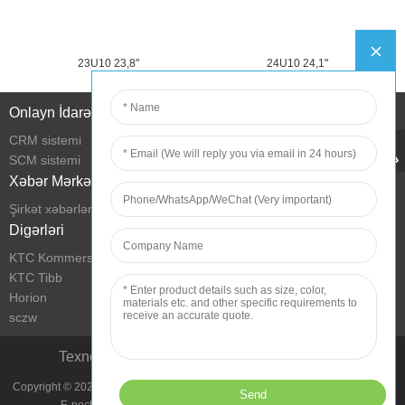
23U10 23,8"
24U10 24,1"
Onlayn İdarəetmə
CRM sistemi
SCM sistemi
Xəbər Mərkəzi
Şirkət xəbərləri
Digərləri
KTC Kommersiya Ekranı
KTC Tibb
Horion
sczw
Texnologiya ilə yaşayış şəraitini yaxşılaşdırın
Copyright © 2022 Shenzhen KTC Technology Group Bütün hüquqlar qorunur.