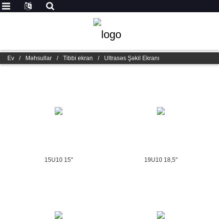
Ev
/
Məhsullar
/
Tibbi ekran
/
Ultrasəs Şəkil Ekranı
15U10 15"
19U10 18,5"