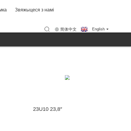
ыя брэнда
Кааператыўны рэжым
Фота фабрыкі
мка
Звяжыцеся з намі
KTC
TC Shenzhen)
Карта (KTC Хуэйчжоу)
简体中文
English
23U10 23,8″