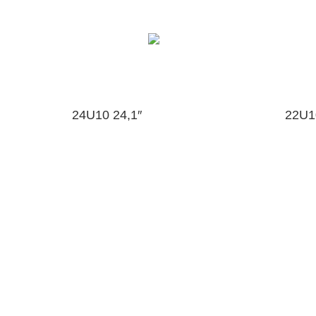
24U10 24,1″
22U1