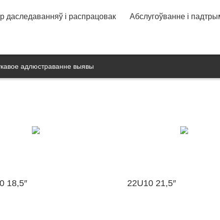
ьтура прадпрыемства
Ганаровыя граматы
Гістор
а
Шматфункцыянальны дэтэктар
р даследаванняў і распрацовак
Абслугоўванне і падтры
здароўя
Відэа ўвядзенне
Дзейнасць персаналу
Песня 
ская інфармацыя
Пасляпродажнае абслугоўванне
Кансультацыя і скарга
Умовы гарантыі
Карта (K
таў
укавое адлюстраванне выявы
0 18,5″
22U10 21,5″