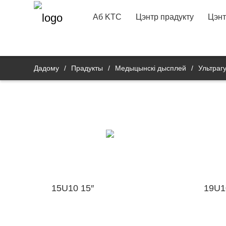
Профіль Кампаніі
Прамова прэзідэнта
Кул
Аддзел праграмнаг
22"
Аб KTC
Цэнтр прадукту
Цэнт
забеспячэння R&D
Кантактная інфармацыя
Банкаў
Аддзел R&D прадук
Дадому
/
Прадукты
/
Медыцынскі дысплей
/
Ультраг
15U10 15″
19U1