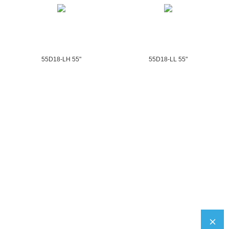
55D18-LH 55"
55D18-LL 55"