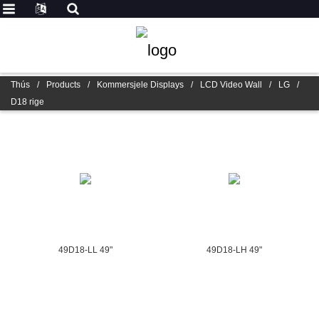
Thús
/
Products
/
Kommersjele Displays
/
LCD Video Wall
/
LG
/
D18 rige
49D18-LL 49"
49D18-LH 49"