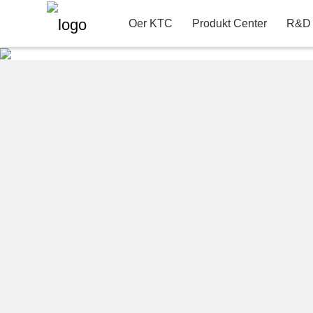
22"
Kontakt ynformaasje
B
R&D Produktôfdielin
Oer KTC
Produkt Center
R&D 
Oer KTC
Service & Support