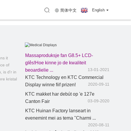
zhen)
Kaart (KTC Huizhou)
简体中文
English
Massaproduksje fan G8.5+ LCD-
ns it
Medyske displays
glês!Hoe kinne jo de kwaliteit
ice of
13-01-2021
beoardielje ...
 is d'r in
KTC Technology en KTC Commercial
re kristal
2020-09-11
Display winne fiif prizen!
KTC makket har debút op 'e 127e
03-09-2020
Canton Fair
KTC Huinan Factory lanseart in
evenemint mei as tema "Charmi ...
2020-08-11