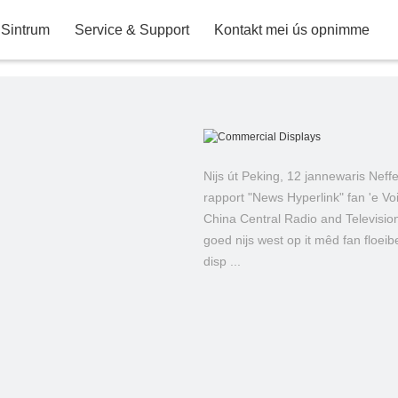
Personiel aktiviteiten
Lied fan KTC
ank Ynformaasje
After Sale Service
Oerlis & Klachten
Warranty Terms
Kaart (KTC Shen
g
Sintrum
Service & Support
Kontakt mei ús opnimme
LED TV
Nijs út Peking, 12 jannewaris Neffe
rapport "News Hyperlink" fan 'e Vo
Kommersjele
China Central Radio and Television,
Displays
goed nijs west op it mêd fan floeibe
disp ...