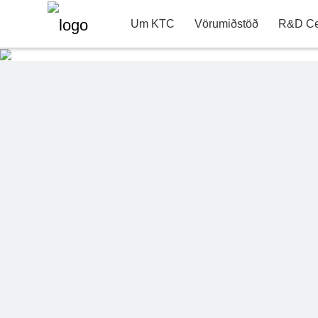
22"
Upplýsingar um tengiliði
R&D vörudeild
Um KTC
Vörumiðstöð
R&D Ce
Um KTC
Þjónusta & Stuðningur