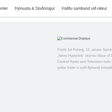
Starfsemi starfsmanna
Lag af KTC
Bankaupplýsingar
Þjónusta eftir sölu
Samráð og kvarta
Ábyrgðarskilmálar
Kort (KTC Sh
nter
Þjónusta & Stuðningur
Hafðu samband við okkur
LED sjónvarp
Fréttir frá Peking, 12. janúar Sa
Auglýsingaskjáir
„News Hyperlink“ skýrslu Voice of 
Central Radio and Television hafa 
góðar fréttir á sviði fljótandi kristald