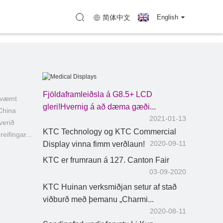
enzhen)
Kort (KTC Huizhou)
简体中文
English
Fjöldaframleiðsla á G8.5+ LCD
mkvæmt
Læknisskjáir
gleri!Hvernig á að dæma gæði...
China
2021-01-13
verið
KTC Technology og KTC Commercial
reifingar...
2020-09-11
Display vinna fimm verðlaun!
KTC er frumraun á 127. Canton Fair
03-09-2020
KTC Huinan verksmiðjan setur af stað
viðburð með þemanu „Charmi...
2020-08-11