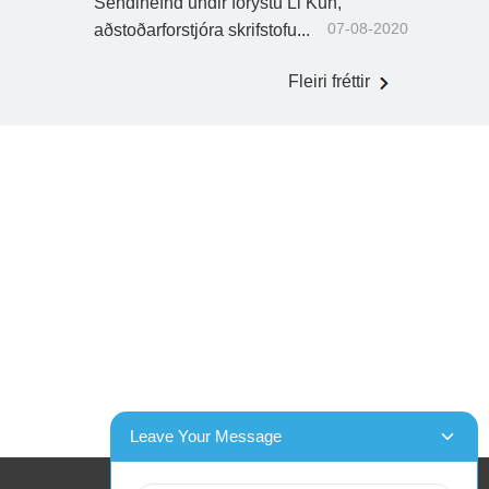
Sendinefnd undir forystu Li Kun,
07-08-2020
aðstoðarforstjóra skrifstofu...
Fleiri fréttir