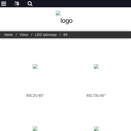
Heim
/
Vörur
/
LED sjónvarp
/
65
65C2U 65"
65L73U 65"