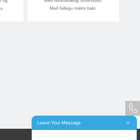
r og
Með fiðrildavængi undirstöðu.
gu
Með fallegu málmi baki.