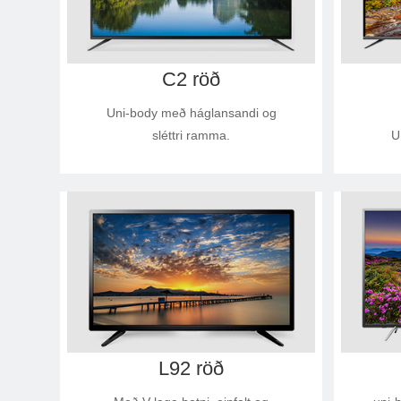
C2 röð
Uni-body með háglansandi og
sléttri ramma.
U
L92 röð