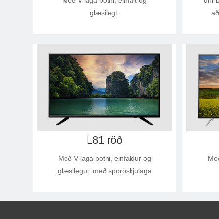
Með V-laga botni, einfalt og
uni-
glæsilegt.
að
L81 röð
Með V-laga botni, einfaldur og
Með
glæsilegur, með sporöskjulaga
botni.