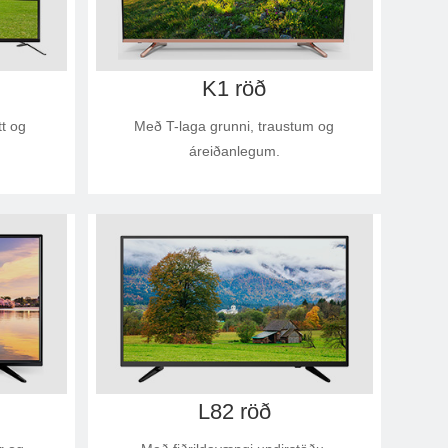
K1 röð
t og
Með T-laga grunni, traustum og
áreiðanlegum.
L82 röð