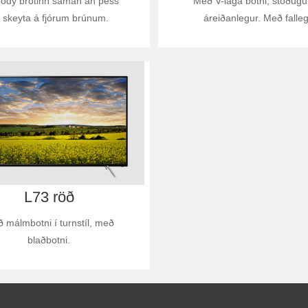
body brotinn saman án þess
Með V-laga botni, stöðugu
 skeyta á fjórum brúnum.
áreiðanlegur. Með falle
málmbaki.
L73 röð
 málmbotni í turnstíl, með
blaðbotni.