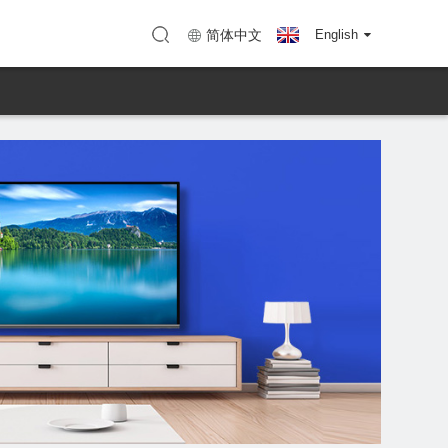
enzhen)
Kort (KTC Huizhou)
简体中文
English