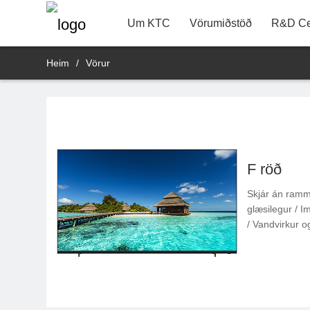
22"
Upplýsingar um tengiliði
R&D vörudeild
Um KTC
Vörumiðstöð
R&D Ce
Heim
/
Vörur
F röð
Skjár án ramm
glæsilegur / 
/ Vandvirkur o