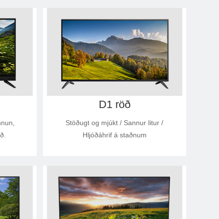
D1 röð
nnun,
Stöðugt og mjúkt / Sannur litur /
ið.
Hljóðáhrif á staðnum