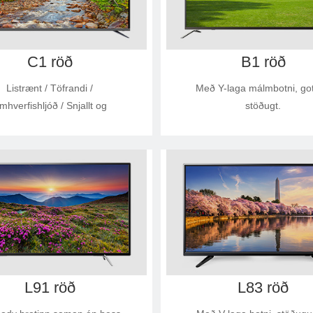
C1 röð
B1 röð
Listrænt / Töfrandi /
Með Y-laga málmbotni, got
mhverfishljóð / Snjallt og
stöðugt.
skilvirkt
L91 röð
L83 röð