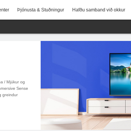
Starfsemi starfsmanna
Lag af KTC
Bankaupplýsingar
Þjónusta eftir sölu
Samráð og kvarta
Ábyrgðarskilmálar
Kort (KTC Sh
nter
Þjónusta & Stuðningur
Hafðu samband við okkur
a / Mjúkur og
Immersive Sense
g greindur