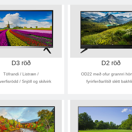
D3 röð
D2 röð
Töfrandi / Listræn /
OD22 með ofur grannri hö
rfisrödd / Snjöll og skilvirk
fyrirferðarlítið slétt bakhl