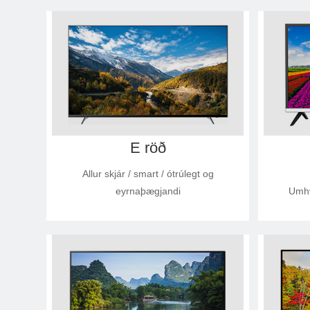
E röð
Allur skjár / smart / ótrúlegt og
eyrnaþægjandi
Umhve