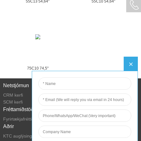
55C13 54,64"
55C10 54,64"
75C10 74,5"
Netstjórnun
CRM kerfi
SCM kerfi
Fréttamiðstöð
Fyrirtækjafréttir
Aðrir
KTC auglýsingaskjár