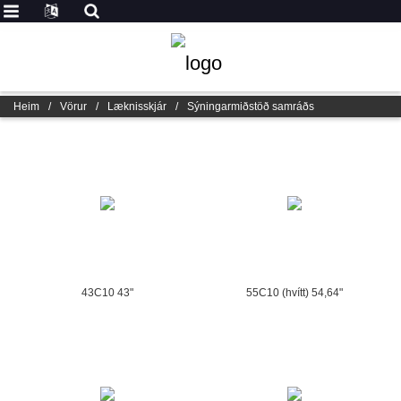
Heim
/
Vörur
/
Læknisskjár
/
Sýningarmiðstöð samráðs
43C10 43"
55C10 (hvítt) 54,64"