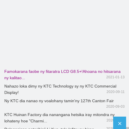
Famokarana faobe ny fitaratra LCD G8.5+!Ahoana no hitsarana
2021-01-13
ny kalitao...
Nahazo loka dimy ny KTC Technology sy ny KTC Commercial
2020-09-11
Display!
Ny KTC dia nanao ny voalohany tamin'ny 127th Canton Fair
2020-09-03
KTC Huinan Factory dia nanangana hetsika iray mitondra ny
2020-08-11
lohateny hoe "Charmi...
2020-08-07