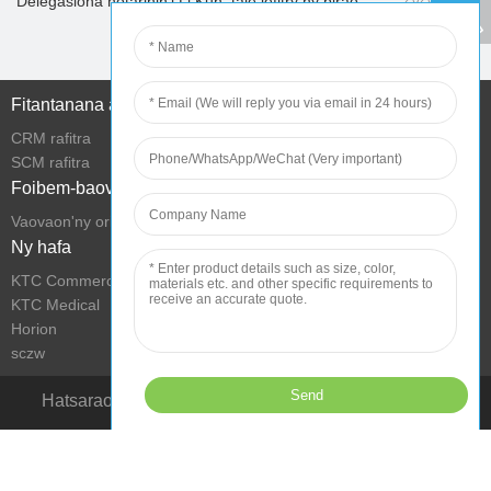
Delegasiona notarihin’i Li Kun, tale lefitry ny birao...
Vaovao bebe kokoa
Fitantanana an-tserasera
CRM rafitra
SCM rafitra
Foibem-baovao
Vaovaon'ny orinasa
Ny hafa
KTC Commercial Display
KTC Medical
Horion
sczw
Hatsarao ny toe-piainana miaraka amin'ny teknolojia
Copyright © 2022 Shenzhen KTC Technology Group Zo rehetra voatokana.
E-mail
Sarintanin'ny tranokala
Fepetra fampiasana
Politika fiarovana
fiainan'olona