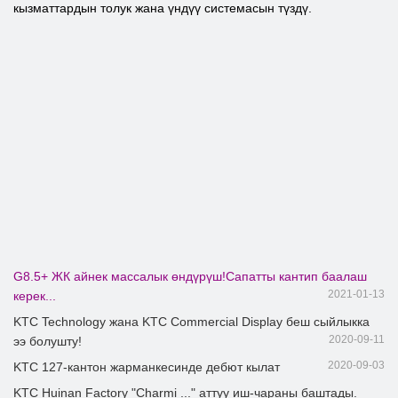
кызматтардын толук жана үндүү системасын түздү.
G8.5+ ЖК айнек массалык өндүрүш!Сапатты кантип баалаш
2021-01-13
керек...
KTC Technology жана KTC Commercial Display беш сыйлыкка
2020-09-11
ээ болушту!
2020-09-03
KTC 127-кантон жарманкесинде дебют кылат
KTC Huinan Factory "Charmi ..." аттуу иш-чараны баштады.