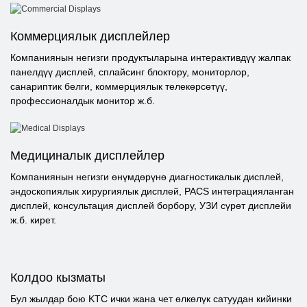
Коммерциялык дисплейлер
Компаниянын негизги продуктыларына интерактивдүү жалпак
панелдүү дисплей, сплайсинг блоктору, мониторлор,
санариптик белги, коммерциялык телекөрсөтүү,
профессионалдык монитор ж.б.
Медициналык дисплейлер
Компаниянын негизги өнүмдөрүнө диагностикалык дисплей,
эндоскопиялык хирургиялык дисплей, PACS интеграцияланган
дисплей, консультация дисплей борбору, УЗИ сүрөт дисплейи
ж.б. кирет.
Колдоо кызматы
Бул жылдар бою KTC ички жана чет өлкөлүк сатуудан кийинки