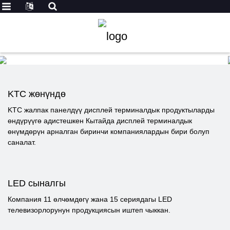
KTC жөнүндө
KTC жалпак панелдүү дисплей терминалдык продуктыларды
өндүрүүгө адистешкен Кытайда дисплей терминалдык
өнүмдөрүн арналган биринчи компаниялардын бири болуп
саналат.
LED сыналгы
Компания 11 өлчөмдөгү жана 15 сериядагы LED
телевизорлорунун продукциясын иштеп чыккан.