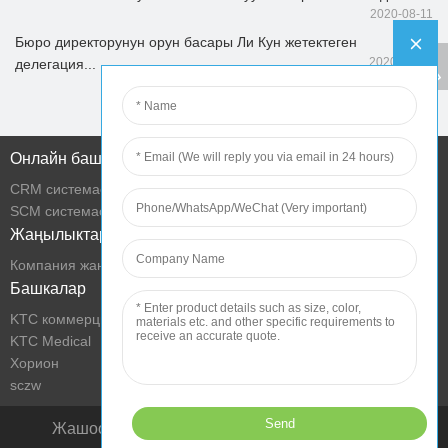
2020-08-11
Бюро директорунун орун басары Ли Кун жетектеген
2020-08-07
делегация...
Көбүрөөк маалымат
Онлайн башкаруу
CRM системасы
SCM системасы
Жаңылыктар борбору
Компания жаңылыктары
Башкалар
KTC коммерциялык дисплей
KTC Medical
Хорион
sczw
Жашоо шартын технология менен жакшыртуу