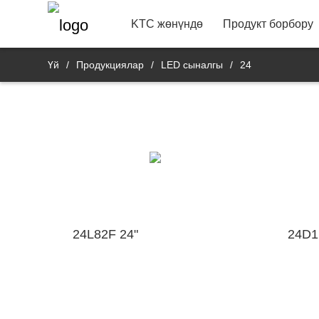
22"
Vide
Байланыш маалымат
Банк 
R&D продукт депар
KTC жөнүндө
Продукт борбору
Үй
/
Продукциялар
/
LED сыналгы
/
24
24L82F 24"
24D1