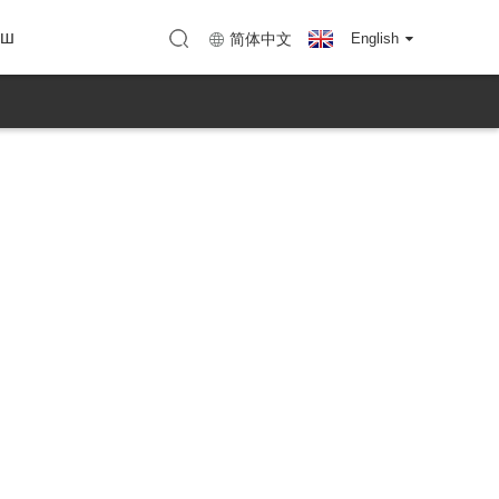
нын ыры
TC Shenzhen)
Карта (KTC Huizhou)
ыш
简体中文
English