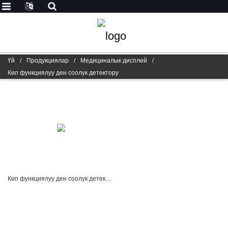
Үй
/
Продукциялар
/
Медициналык дисплей
/
Көп функциялуу ден соолук детектору
Көп функциялуу ден соолук детектору