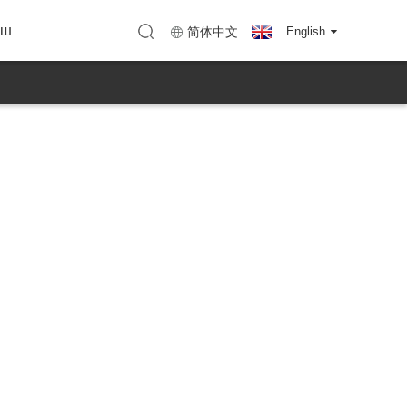
нын ыры
TC Shenzhen)
Карта (KTC Huizhou)
ыш
简体中文
English