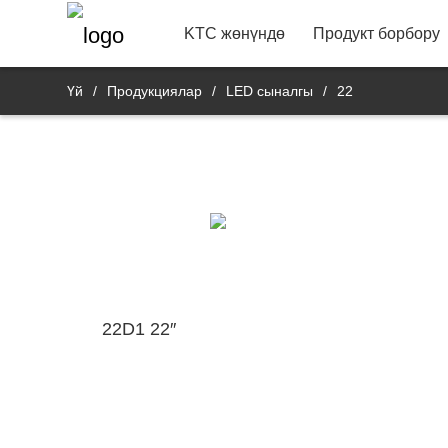
22"
Vide
Байланыш маалымат
Банк 
R&D продукт депар
KTC жөнүндө
Продукт борбору
Үй
/
Продукциялар
/
LED сыналгы
/
22
22D1 22″