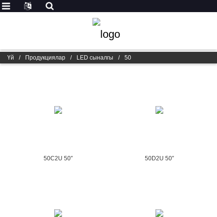
Үй
/
Продукциялар
/
LED сыналгы
/
50
50C2U 50″
50D2U 50″