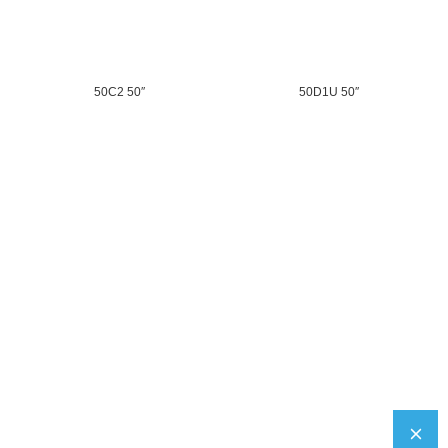
50C2 50″
50D1U ​​50″