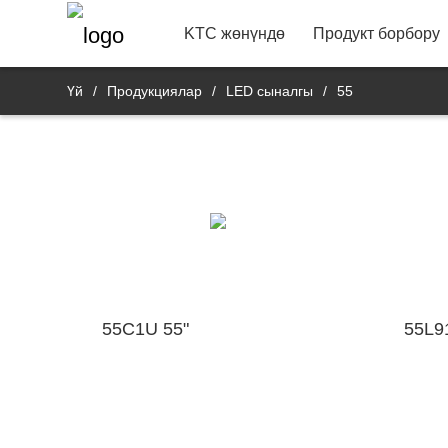
22"
Vide
Байланыш маалымат
Банк 
R&D продукт депар
KTC жөнүндө
Продукт борбору
Үй
/
Продукциялар
/
LED сыналгы
/
55
55C1U 55"
55L9