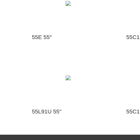
55E 55″
55C1
55L91U 55"
55C1