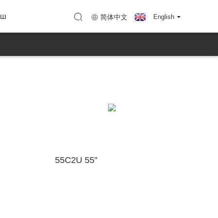
нын ыры
TC Shenzhen)
Карта (KTC Huizhou)
ыш
简体中文
English
55C2U 55"