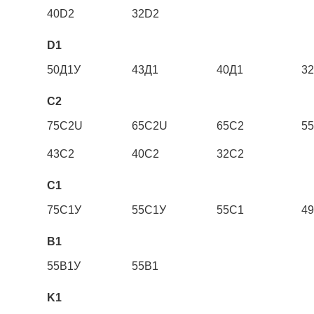
40D2
32D2
D1
50Д1У
43Д1
40Д1
3
C2
75C2U
65C2U
65C2
5
43C2
40С2
32C2
C1
75С1У
55С1У
55C1
4
B1
55В1У
55В1
K1