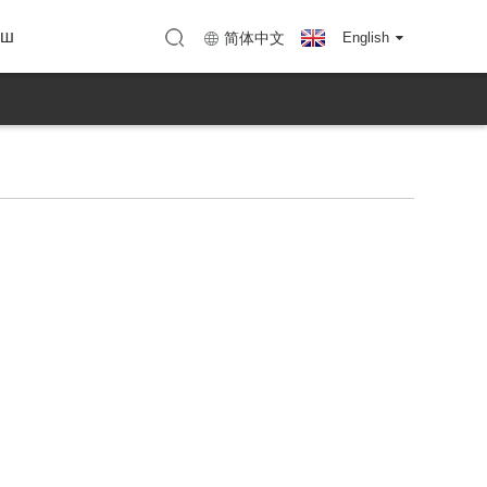
нын ыры
TC Shenzhen)
Карта (KTC Huizhou)
ыш
简体中文
English