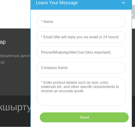
ар
ерциялык дисплей
al
кшыртуу