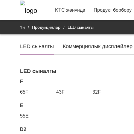
22"
Vide
Байланыш маалымат
Банк 
R&D продукт депар
KTC жөнүндө
Продукт борбору
Үй
/
Продукциялар
/
LED сыналгы
LED сыналгы
Коммерциялык дисплейлер
LED сыналгы
F
65F
43F
32F
E
55E
D2