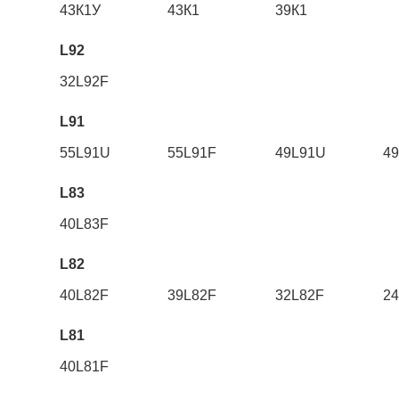
43К1У
43К1
39К1
L92
32L92F
L91
55L91U
55L91F
49L91U
4
L83
40L83F
L82
40L82F
39L82F
32L82F
2
L81
40L81F