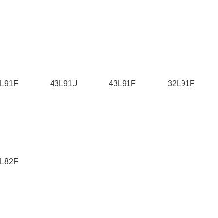
9L91F
43L91U
43L91F
32L91F
4L82F