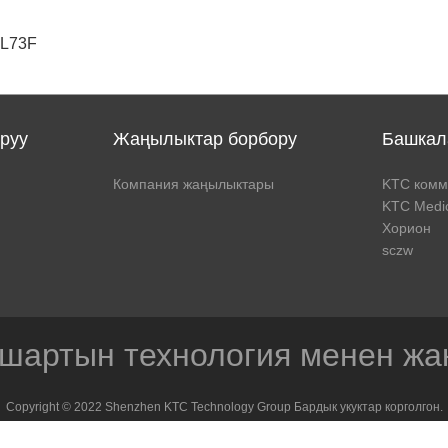
3L73F
руу
Жаңылыктар борбору
Башкал
Компания жаңылыктары
KTC комм
KTC Medic
Хорион
sczw
шартын технология менен жа
Copyright © 2022 Shenzhen KTC Technology Group Бардык укуктар корголгон.
E-mail
Сайт картасы
Пайдалануу шарттары
Купуялык саясаты