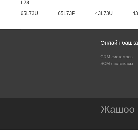
L73
65L73U
65L73F
43L73U
4
Онлайн башка
CRM системасы
SCM системасы
Жашоо 