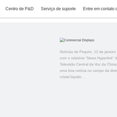
Introdução ao vídeo
Atividades da equipe
Canção d
rmação bancária
Serviço pós-venda
Consulta e reclamação
Termos de garantia
Mapa (KTC 
oduto de P&D
Centro de P&D
Serviço de suporte
Entre em contato
TV LED
Notícias de Pequim, 12 de janeiro
com o relatório “News Hyperlink” 
Expositores
Televisão Central da Voz da China
comerciais
uma boa notícia no campo da distr
cristal líquido ...