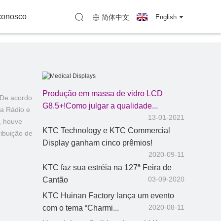
e KTC
Shenzhen)
Mapa (KTC Huizhou)
 conosco
简体中文
English
Produção em massa de vidro LCD
 De acordo
Exibições médicas
G8.5+!Como julgar a qualidade...
da Rádio e
13-01-2021
, houve
KTC Technology e KTC Commercial
ibuição de
Display ganham cinco prêmios!
2020-09-11
KTC faz sua estréia na 127ª Feira de
03-09-2020
Cantão
KTC Huinan Factory lança um evento
2020-08-11
com o tema “Charmi...