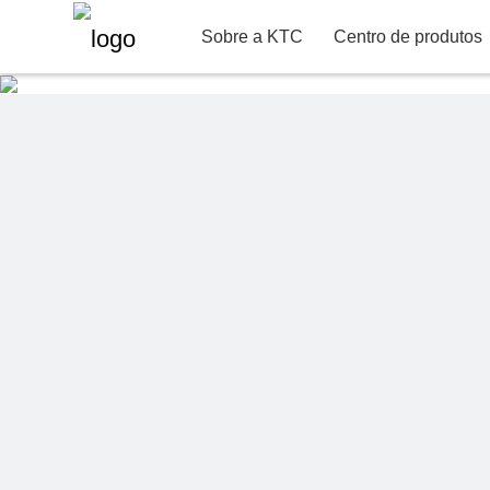
22"
Informações de contato
Info
Departamento de Pr
Sobre a KTC
Centro de produtos
Sobre a KTC
Serviço de suporte