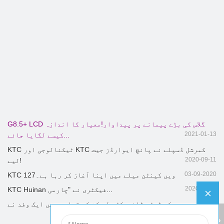
G8.5+ LCD گلاس کی بڑے پیمانے پر پیداوار!معیار کا اندازہ
2021-01-13
کیسے لگایا جائے...
KTC ٹیکنالوجی اور KTC کمرشل ڈسپلے نے پانچ ایوارڈز جیت
2020-09-11
لیے!
03-09-2020
KTC 127ویں کینٹن میلے میں اپنا آغاز کر رہا ہے۔
2020-08-11
KTC Huinan فیکٹری نے "چارمی...
بیورو کے ڈپٹی ڈائریکٹر لی کن کی قیادت میں ایک وفد نے ...
2020-08-07