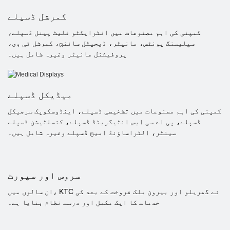
کمرشل ڈسپلے
کمپنی کی اہم مصنوعات میں انٹرایکٹو فلیٹ پینل ڈسپلے،
سپلیسنگ یونٹس، مانیٹر، ڈیجیٹل سائنج، کمرشل ٹی وی،
پروفیشنل مانیٹر وغیرہ شامل ہیں۔
میڈیکل ڈسپلے
کمپنی کی اہم مصنوعات میں تشخیصی ڈسپلے، اینڈوسکوپک سرجیکل
ڈسپلے، پی اے سی ایس انٹیگریٹڈ ڈسپلے، کنسلٹیشن ڈسپلے
سینٹر، الٹراساؤنڈ امیج ڈسپلے وغیرہ شامل ہیں۔
سروس اور سپورٹ
ان سالوں میں، KTC نے گھریلو اور بیرون ملک فروخت کے بعد کی
خدمات کا ایک مکمل اور درست نظام بنایا ہے۔