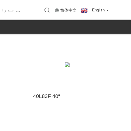
نقشہ (KTC Huizhou)
نقشہ (KTC شینزین)
ہم سے را
简体中文
English
40L83F 40″