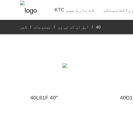
22"
ات
رابطے کی معلومات
وڈکٹ ڈیپارٹمنٹ
وڈکٹ سینٹر
KTC کے بارے میں
40
/
ایل ای ڈی ٹی وی
/
مصنوعات
/
گھر
40L81F 40″
40D1