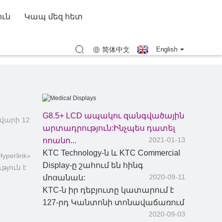
 վկայականներ
Ապրանքանիշի պատմություն
ուն
Կապ մեզ հետ
կազմի գործունեություն
KTC-ի երգը
աններ
րտեզ (KTC Shenzhen)
Քարտեզ (KTC Huizhou)
简体中文
English
ացույց
G8.5+ LCD ապակու զանգվածային
նվարի 12
արտադրություն:Ինչպես դատել
Բժշկական
2021-01-13
որակը...
ններ
ցուցադրություններ
KTC Technology-ն և KTC Commercial
perlink»
Display-ը շահում են հինգ
թյուն է
2020-09-11
մրցանակ:
ան
KTC-ն իր դեբյուտը կատարում է
127-րդ Կանտոնի տոնավաճառում
2020-09-03