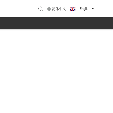
henzhen)
Mapa (KTC Huizhou)
简体中文
English