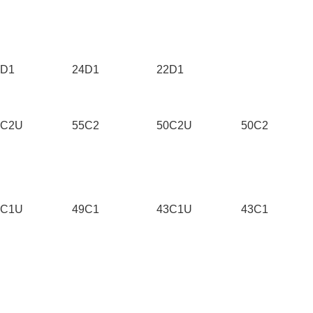
2D1
24D1
22D1
5C2U
55C2
50C2U
50C2
9C1U
49C1
43C1U
43C1