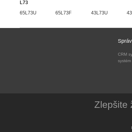
L73
65L73U
65L73F
43L73U
4
Správ
CRM s
systém
Zlepšite