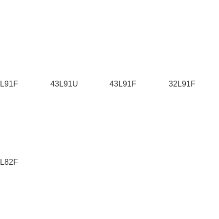
9L91F
43L91U
43L91F
32L91F
4L82F