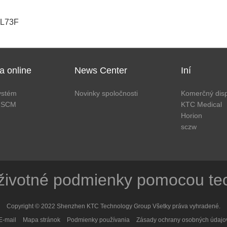
3L73F
a online
News Center
Iní
ystém
Novinky spoločnosti
Komerčný disp
 SCM
KTC Medical
Horion
sczw
 životné podmienky pomocou te
Copyright © 2022 Shenzhen KTC Technology Group Všetky práva vyhradené.
E-mail
Mapa stránok
Podmienky používania
Zásady ochrany osobných údajo