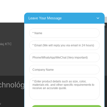
lej KTC
chnológie
v