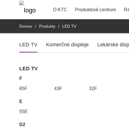
22"
Kontaktné informácie
Banko
R&D Product Dept.
O KTC
Produktové centrum
R
Domov
/
Produkty
/
LED TV
LED TV
Komerčné displeje
Lekárske disp
LED TV
F
65F
43F
32F
E
55E
D2