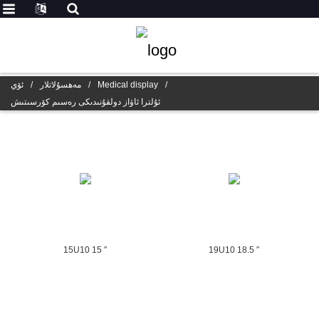
/
Medical display
/
مەھسۇلاتلار
/
ئۆي
ئۇلترا ئاۋاز دولقۇنىدىكى رەسىم كۆرسىتىش
15U10 15 ″
19U10 18.5 ″