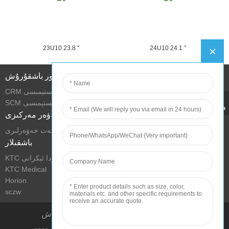
23U10 23.8 ″
24U10 24.1 ″
تور باشقۇرۇش
CRM سىستېمىسى
SCM سىستېمىسى
خەۋەر مەركىزى
شىركەت خەۋەرلىرى
باشقىلار
KTC سودا ئېكرانى
KTC Medical
Horion
sczw
تېخنىكا بىلەن تۇرمۇش شارائىتىنى ياخشىلاش