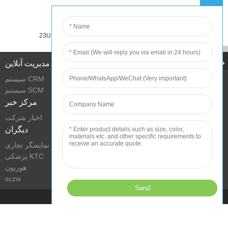
24U10 24.1 اینچ
23U10 23.8 اینچ
مدیریت آنلاین
سیستم CRM
سیستم SCM
مرکز خبر
اخبار شرکت
دیگران
نمایشگر تجاری KTC
پزشکی KTC
هوریون
sczw
بهبود وضعیت زندگی با فناوری
حق چاپ © 2022 گروه فناوری شنژن KTC کلیه حقوق محفوظ است.