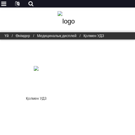
Үй
/
Өнімдер
/
Медициналық дисплей
/
Қолмен УДЗ
Қолмен УДЗ