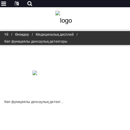
Үй
/
Өнімдер
/
Медициналық дисплей
/
Көп функциялы денсаулық детекторы
Көп функциялы денсаулық детекторы