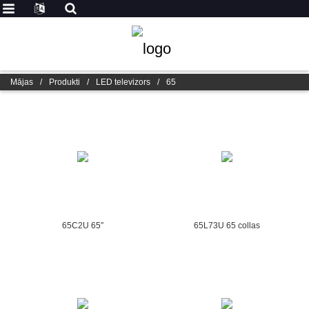
Mājas
/
Produkti
/
LED televizors
/
65
65C2U 65″
65L73U 65 collas