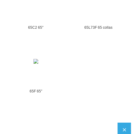
65C2 65″
65L73F 65 collas
65F 65″