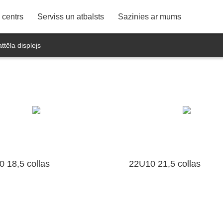
detektors
Personāla aktivitātes
KTC dziesma
 informācija
Pēcpārdošanas serviss
Konsultācijas un sūdzība
Garantijas noteikumi
Karte (KTC S
a
centrs
Serviss un atbalsts
Sazinies ar mums
ttēla displejs
 18,5 collas
22U10 21,5 collas