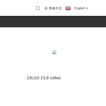
henzhen)
Karte (KTC Huizhou)
简体中文
English
23U10 23,8 collas