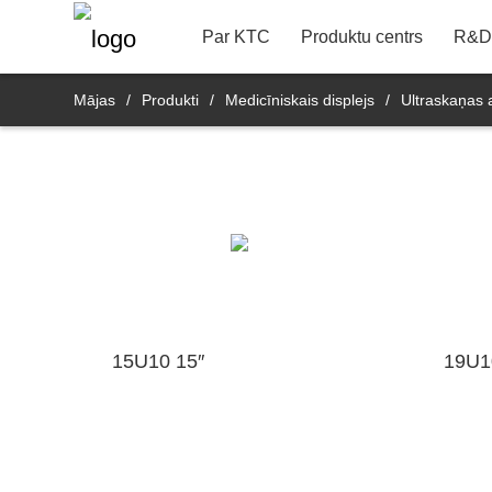
22"
Kontaktinformācija
Bankas
R&D produktu nodaļ
Par KTC
Produktu centrs
R&D 
Mājas
/
Produkti
/
Medicīniskais displejs
/
Ultraskaņas a
15U10 15″
19U10