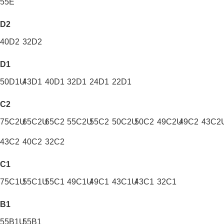
55E
D2
40D2
32D2
D1
50D1U
43D1
40D1
32D1
24D1
22D1
C2
75C2U
65C2U
65C2
55C2U
55C2
50C2U
50C2
49C2U
49C2
43C2
43C2
40C2
32C2
C1
75C1U
55C1U
55C1
49C1U
49C1
43C1U
43C1
32C1
B1
55B1U
55B1