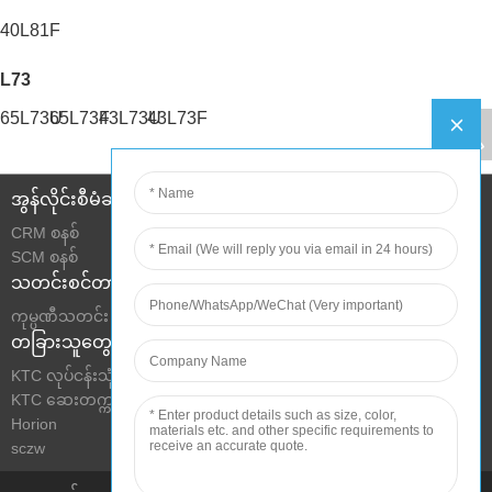
40L81F
L73
65L73U
65L73F
43L73U
43L73F
အွန်လိုင်းစီမံခန့်ခွဲမှု
CRM စနစ်
SCM စနစ်
သတင်းစင်တာ
ကုမ္ပဏီသတင်း
တခြားသူတွေ
KTC လုပ်ငန်းသုံး Display
KTC ဆေးတက္ကသိုလ်
Horion
sczw