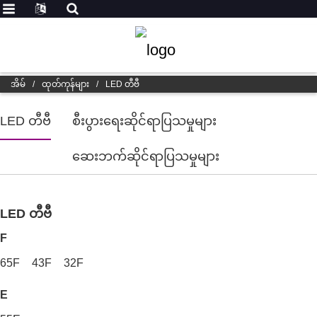
အိမ်
/
ထုတ်ကုန်များ
/
LED တီဗီ
LED တီဗီ
စီးပွားရေးဆိုင်ရာပြသမှုများ
ဆေးဘက်ဆိုင်ရာပြသမှုများ
LED တီဗီ
F
65F
43F
32F
E