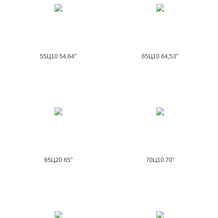
55Ц10 54,64″
65Ц10 64,53″
65Ц20 65″
70Ц10 70″