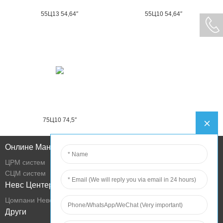
55Ц13 54,64″
55Ц10 54,64″
75Ц10 74,5″
Онлине Манагемент
ЦРМ систем
СЦМ систем
Невс Центер
Цомпани Невс
Други