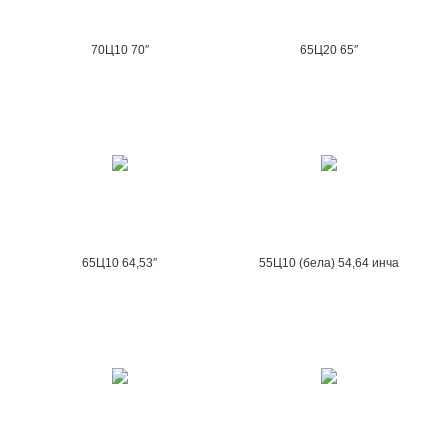
70Ц10 70″
65Ц20 65″
65Ц10 64,53″
55Ц10 (бела) 54,64 инча