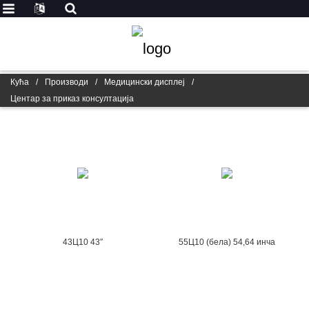
Кућа
/
Производи
/
Медицински дисплеј
/
Центар за приказ консултација
43Ц10 43″
55Ц10 (бела) 54,64 инча