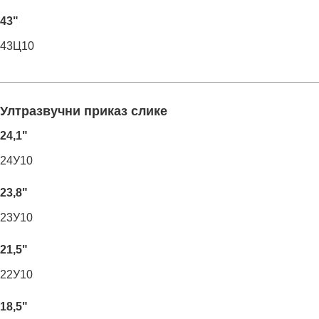
43"
43Ц10
Ултразвучни приказ слике
24,1"
24У10
23,8"
23У10
21,5"
22У10
18,5"