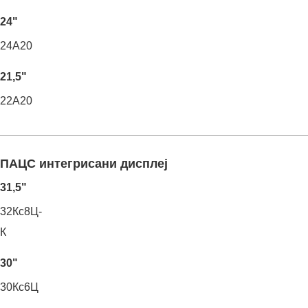
24"
24А20
21,5"
22А20
ПАЦС интегрисани дисплеј
31,5"
32Кс8Ц-
К
30"
30Кс6Ц