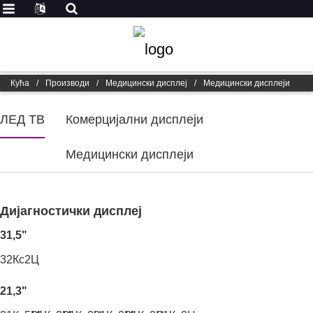
Кућа
/
Производи
/
Медицински дисплеј
/
Медицински дисплеји
ЛЕД ТВ
Комерцијални дисплеји
Медицински дисплеји
Дијагностички дисплеј
31,5"
32Кс2Ц
21,3"