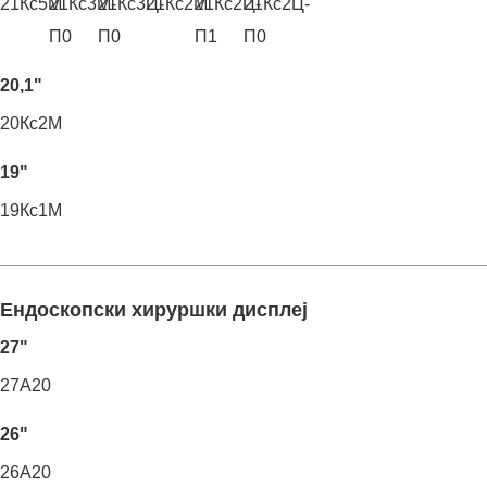
21Кс5М
21Кс3М-
21Кс3Ц-
21Кс2М
21Кс2Ц-
21Кс2Ц-
П0
П0
П1
П0
20,1"
20Кс2М
19"
19Кс1М
Ендоскопски хируршки дисплеј
27"
27А20
26"
26А20