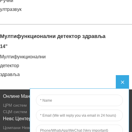
Ручни
ултразвук
Мултифункционални детектор здравља
14"
Мултифункционални
детектор
здравља
Онлине Манагемент
ЦРМ систем
СЦМ систем
Невс Центер
Цомпани Невс