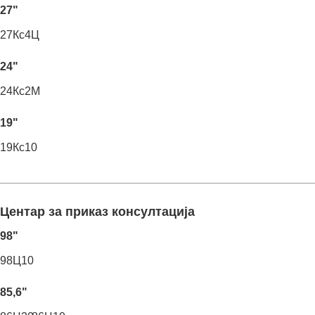
27"
27Кс4Ц
24"
24Кс2М
19"
19Кс10
Центар за приказ консултација
98"
98Ц10
85,6"