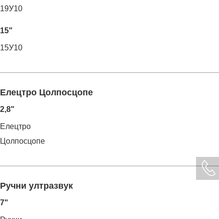
19У10
15"
15У10
Елецтро Цолпосцопе
2,8"
Елецтро
Цолпосцопе
Ручни ултразвук
7"