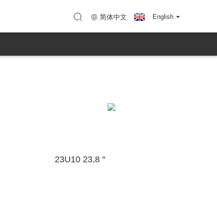
ủa KTC
m Quyến)
Bản đồ (KTC Huizhou)
简体中文
English
23U10 23,8 ″