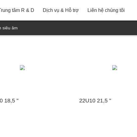
iới thiệu Video
Hoạt động của nhân viên
Bài hát c
 ngân hàng
Dịch vụ sau bán
Tham vấn & Khiếu nại
Điều khoản bảo hành
Bản đồ (KTC Thâ
&D
Trung tâm R & D
Dịch vụ & Hỗ trợ
Liên hệ chúng tôi
h siêu âm
 18,5 "
22U10 21,5 "