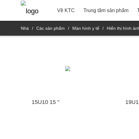
22 "
G
Thông tin liên lạc
Thông tin
Phòng sản phẩm R
Về KTC
Trung tâm sản phẩm
Nhà
/
Các sản phẩm
/
Màn hình y tế
/
Hiển thị hình ản
15U10 15 "
19U10