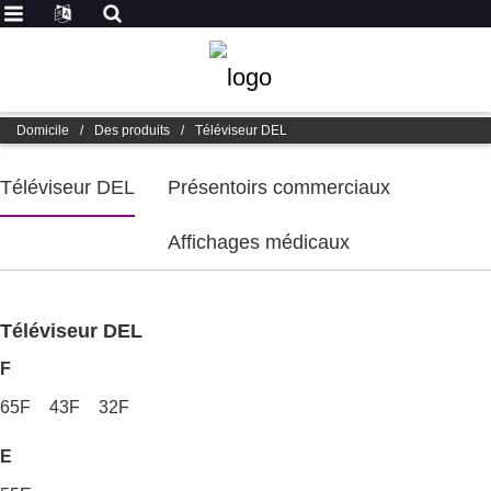
Domicile
/
Des produits
/
Téléviseur DEL
Téléviseur DEL
Présentoirs commerciaux
Affichages médicaux
Téléviseur DEL
F
65F
43F
32F
E