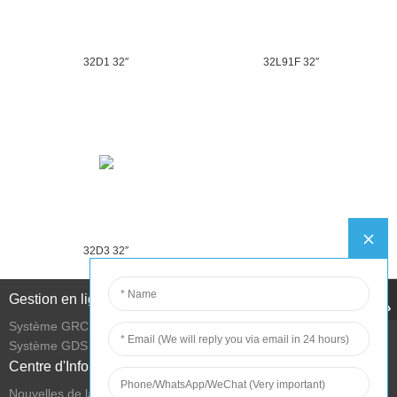
32D1 32″
32L91F 32″
32D3 32″
Gestion en ligne
Système GRC
Système GDS
Centre d'Information
Nouvelles de la société