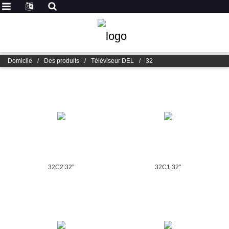
Domicile
/
Des produits
/
Téléviseur DEL
/
32
32C2 32″
32C1 32″