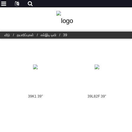
வீடு
/
தயாரிப்புகள்
/
எல்இடி டிவி
/
39
39K1 39″
39L82F 39″