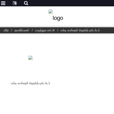
வீடு
/
தயாரிப்புகள்
/
மருத்துவ காட்சி
/
மல்டி ஃபங்ஷன் ஹெல்த் டிடெக்டர்
மல்டி ஃபங்ஷன் ஹெல்த் டிடெக்டர்