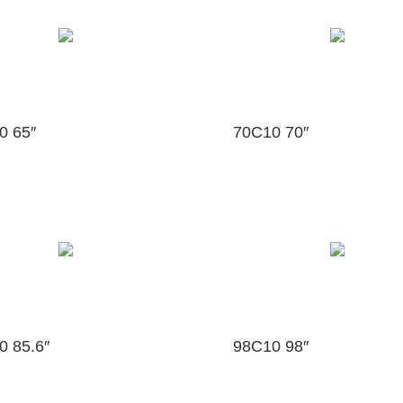
0 65″
70C10 70″
0 85.6″
98C10 98″