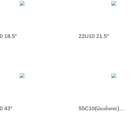
0 18.5″
22U10 21.5″
0 43″
55C10(வெள்ளை) 54.64″