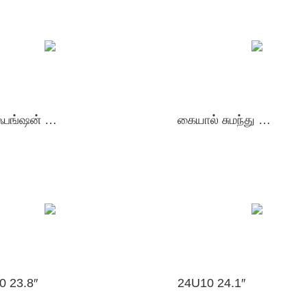
மல்டி ஃபங்ஷன் ஹெல்த் டிடெக்டர்
கையால் சுமந்து செல்லும் அல்ட்ராசவுண்ட்
0 23.8″
24U10 24.1″