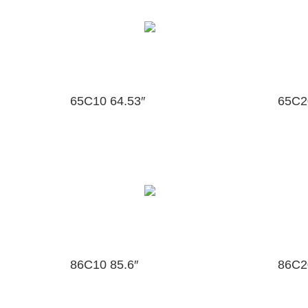
65C10 64.53″
65C2
86C10 85.6″
86C2