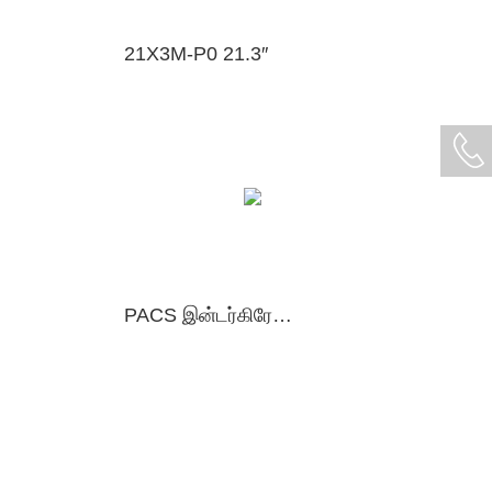
21X3M-P0 21.3″
PACS இன்டர்கிரேட்டட் டிஸ்ப்ளே