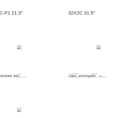
C-P1 21.3″
32X2C 31.5″
ஆலோசனை காட்சி மையம்
அல்ட்ராசவுண்ட் பட காட்சி