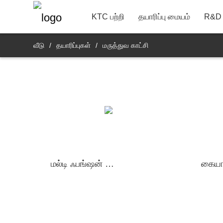
22"
தொடர்பு தகவல்
வங்கி
R&D தயாரிப்பு துறை
KTC பற்றி
தயாரிப்பு மையம்
R&D 
வீடு
/
தயாரிப்புகள்
/
மருத்துவ காட்சி
மல்டி ஃபங்ஷன் ஹெல்த் டிடெக்டர்