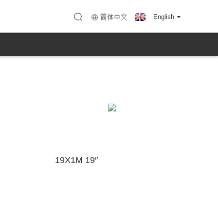
ாடல்
)
வரைபடம் (KTC Huizhou)
简体中文
English
19X1M 19″