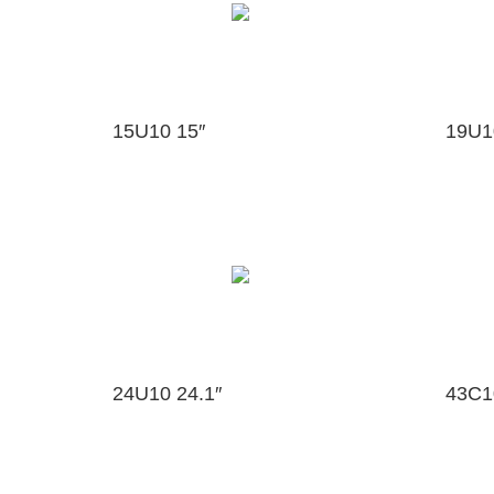
15U10 15″
19U1
24U10 24.1″
43C1