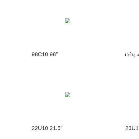
98C10 98″
22U10 21.5″
23U1