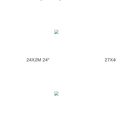
24X2M 24″
27X4