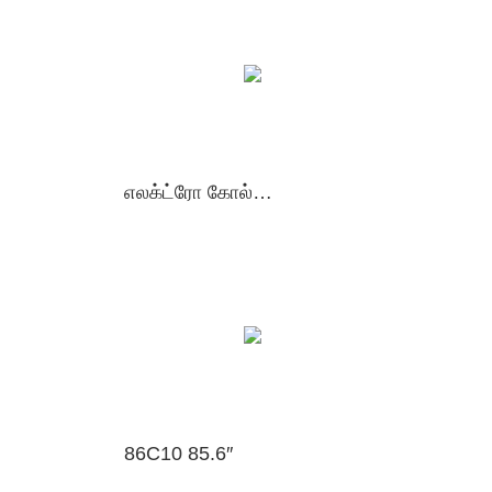
எலக்ட்ரோ கோல்போஸ்கோப்
86C10 85.6″