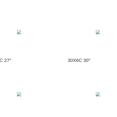
C 27″
30X6C 30″