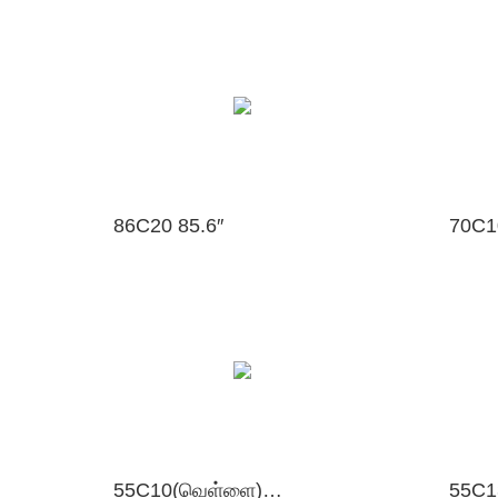
86C20 85.6″
70C1
55C10(வெள்ளை) 54.64″
55C1