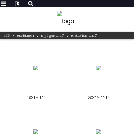
வீடு
/
தயாரிப்புகள்
/
மருத்துவ காட்சி
/
கண்டறியும் காட்சி
19X1M 19″
20X2M 20.1″