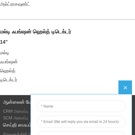
அல்ட்ராசவுண்ட்
மல்டி ஃபங்ஷன் ஹெல்த் டிடெக்டர்
14"
மல்டி
ஃபங்ஷன்
ஹெல்த்
டிடெக்டர்
ஆன்லைன் மேலாண்மை
CRM அமைப்பு
SCM அமைப்பு
செய்தி மையம்
நிறுவனத்தின் செய்திகள்