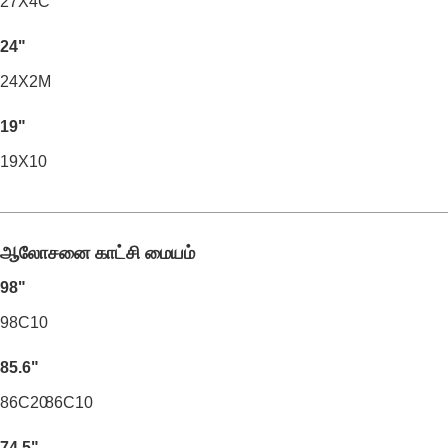
27X4C
24"
24X2M
19"
19X10
ஆலோசனை காட்சி மையம்
98"
98C10
85.6"
86C20
86C10
74.5"