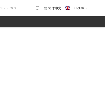
Kanta ng KTC
arranty
apa (KTC Shenzhen)
Mapa (KTC Huizhou)
n sa amin
简体中文
English