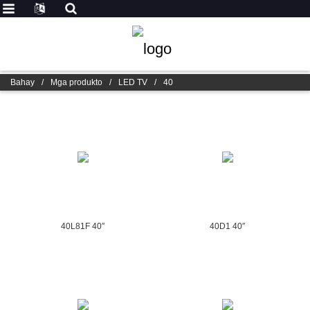
Bahay
/
Mga produkto
/
LED TV
/
40
40L81F 40″
40D1 40″