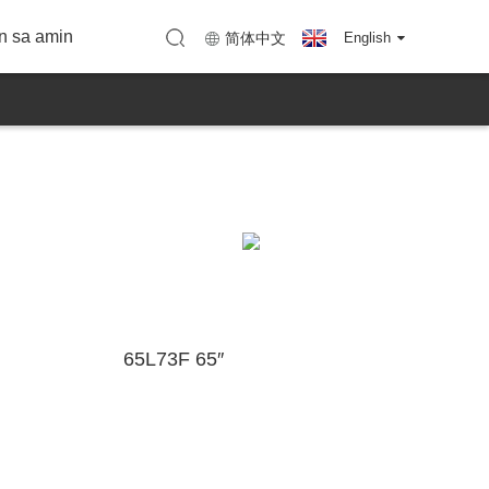
Kanta ng KTC
arranty
apa (KTC Shenzhen)
Mapa (KTC Huizhou)
n sa amin
简体中文
English
65L73F 65″