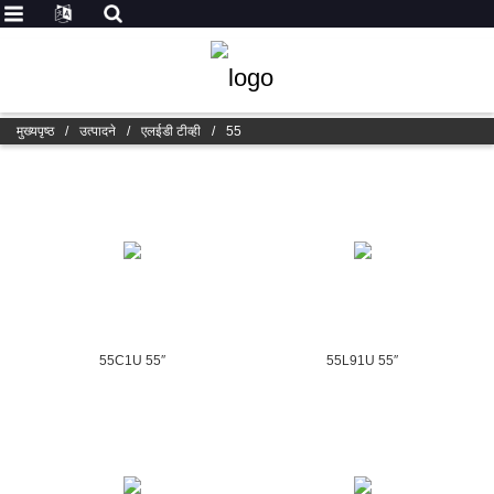
मुख्यपृष्ठ
/
उत्पादने
/
एलईडी टीव्ही
/
55
55C1U 55″
55L91U 55″