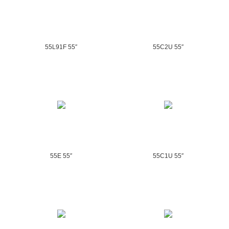
55L91F 55″
55C2U 55″
55E 55″
55C1U 55″