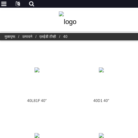
मुख्यपृष्ठ
/
उत्पादने
/
एलईडी टीव्ही
/
40
40L81F 40″
40D1 40″