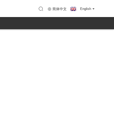
ो
काशा (KTC Huizhou)
व्हिडिओ परिचय
कर्मचारी क्रियाकलाप
KTC चे गाणे
简体中文
English