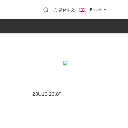
ो
काशा (KTC Huizhou)
व्हिडिओ परिचय
कर्मचारी क्रियाकलाप
KTC चे गाणे
简体中文
English
23U10 23.8″