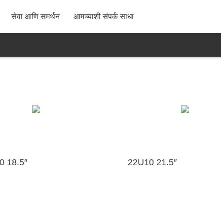
बँकेची माहिती
सन्मानित प्रमाणपत्रे
सल्ला आणि तक्रार
विक्री नंतर सेवा
ब्रँड कथा
सहकारी मोड
नकाशा (KTC शेन्झेन)
हमी अटी
फॅक्टरी फोट
न
सेवा आणि समर्थन
आमच्याशी संपर्क साधा
0 18.5″
22U10 21.5″