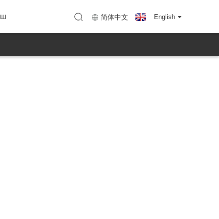
нын ыры
TC Shenzhen)
Карта (KTC Huizhou)
ыш
简体中文
English