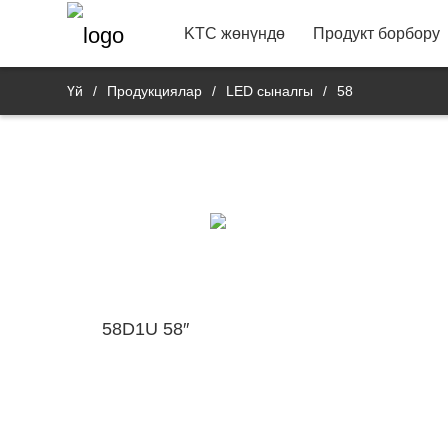
22"
Vide
Байланыш маалымат
Банк 
R&D продукт депар
KTC жөнүндө
Продукт борбору
Үй
/
Продукциялар
/
LED сыналгы
/
58
58D1U 58″